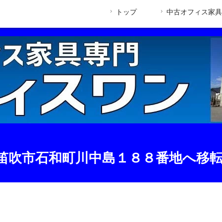
トップ
中古オフィス家具
月に笛吹市石和町川中島１８８番地へ移