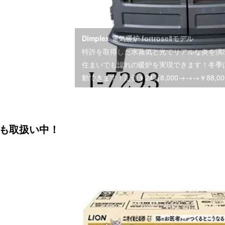
Dimplex 電気暖炉 fortroseⅡモデル
特許を取得した水蒸気と光でリアルな炎を演
住まいでも憧れの暖炉を実現できます！冬季
動できます！定価￥24万8,000→→→￥88,00
も取扱い中！