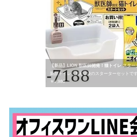
【新品】LION 獣医師開発！猫トイレ スタ
新品トイレと猫砂2袋のスターターセット
￥1,980