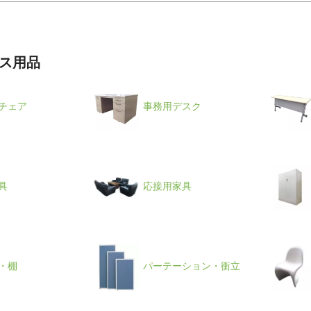
ス用品
チェア
事務用デスク
具
応接用家具
・棚
パーテーション・衝立