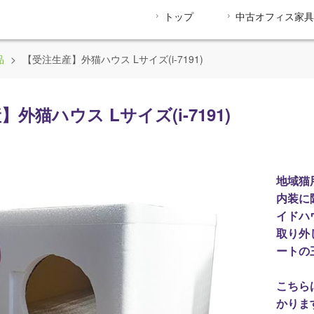
トップ
中古オフィス家具
品
>
【受注生産】外猫ハウス Lサイズ(i-7191)
外猫ハウス Lサイズ(i-7191)
地域猫
内装に
イドハ
取り外
ートの
こちら
かりま