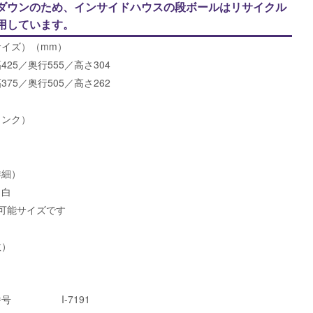
ダウンのため、インサイドハウスの段ボールはリサイクル
用しています。
サイズ）（mm）
425／奥行555／高さ304
375／奥行505／高さ262
ランク）
詳細）
：白
可能サイズです
数）
番号
I-7191