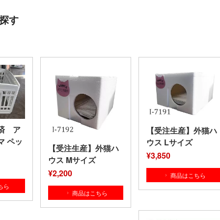
探す
済 ア
【受注生産】外猫ハ
マ ペッ
ウス Lサイズ
【受注生産】外猫ハ
¥3,850
ウス Mサイズ
¥2,200
商品はこちら
ちら
商品はこちら