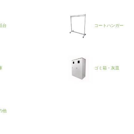
話台
コートハンガー
庫
ゴミ箱・灰皿
の他