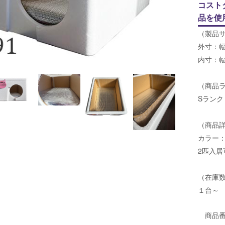
コスト
品を使
（製品
外寸：幅
内寸：幅
（商品
Sランク
（商品
カラー
2匹入居
（在庫
１台～
商品