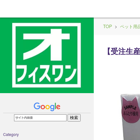
TOP
>
ペット用
【受注生産】
Category