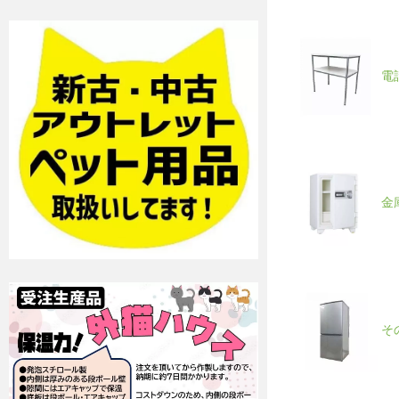
電
金
そ